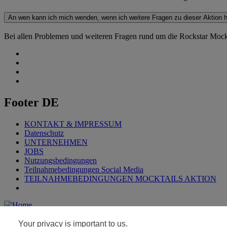
An wen kann ich mich wenden, wenn ich weitere Fragen zu dieser Aktion 
Bei allen Problemen und weiteren Fragen rund um die Rockstar Mockta
Footer DE
KONTAKT & IMPRESSUM
Datenschutz
UNTERNEHMEN
JOBS
Nutzungsbedingungen
Teilnahmebedingungen Social Media
TEILNAHMEBEDINGUNGEN MOCKTAILS AKTION
© 2022 PepsiCo Deutschland GmbH.
Your privacy is important to us.