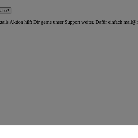
habe?
ils Aktion hilft Dir gerne unser Support weiter. Dafür einfach mail@